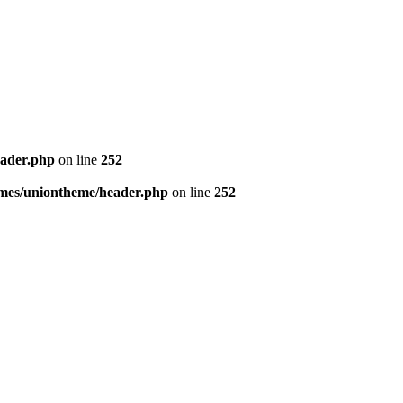
eader.php
on line
252
mes/uniontheme/header.php
on line
252