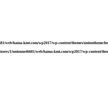
6681/web/hama-kmt.com/wp2017/wp-content/themes/uniontheme/h
/users/1/unionnet6681/web/hama-kmt.com/wp2017/wp-content/the