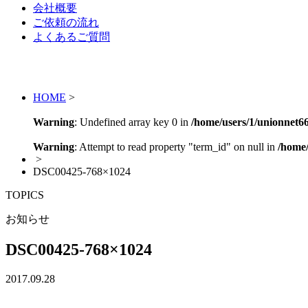
会社概要
ご依頼の流れ
よくあるご質問
HOME
>
Warning
: Undefined array key 0 in
/home/users/1/unionnet
Warning
: Attempt to read property "term_id" on null in
/home
>
DSC00425-768×1024
TOPICS
お知らせ
DSC00425-768×1024
2017.09.28