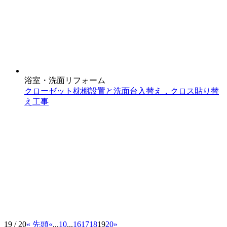
浴室・洗面リフォーム
クローゼット枕棚設置と洗面台入替え，クロス貼り替
え工事
19 / 20
« 先頭
«
...
10
...
16
17
18
19
20
»