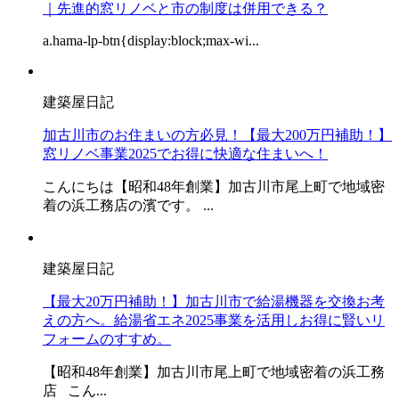
｜先進的窓リノベと市の制度は併用できる？
a.hama-lp-btn{display:block;max-wi...
建築屋日記
加古川市のお住まいの方必見！【最大200万円補助！】
窓リノベ事業2025でお得に快適な住まいへ！
こんにちは【昭和48年創業】加古川市尾上町で地域密
着の浜工務店の濱です。 ...
建築屋日記
【最大20万円補助！】加古川市で給湯機器を交換お考
えの方へ。給湯省エネ2025事業を活用しお得に賢いリ
フォームのすすめ。
【昭和48年創業】加古川市尾上町で地域密着の浜工務
店 こん...