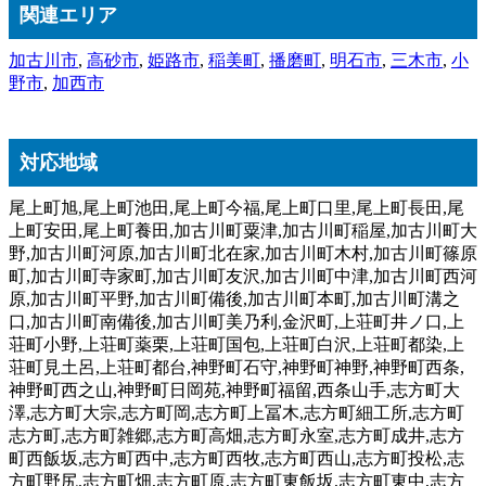
関連エリア
加古川市
,
高砂市
,
姫路市
,
稲美町
,
播磨町
,
明石市
,
三木市
,
小
野市
,
加西市
対応地域
尾上町旭,尾上町池田,尾上町今福,尾上町口里,尾上町長田,尾
上町安田,尾上町養田,加古川町粟津,加古川町稲屋,加古川町大
野,加古川町河原,加古川町北在家,加古川町木村,加古川町篠原
町,加古川町寺家町,加古川町友沢,加古川町中津,加古川町西河
原,加古川町平野,加古川町備後,加古川町本町,加古川町溝之
口,加古川町南備後,加古川町美乃利,金沢町,上荘町井ノ口,上
荘町小野,上荘町薬栗,上荘町国包,上荘町白沢,上荘町都染,上
荘町見土呂,上荘町都台,神野町石守,神野町神野,神野町西条,
神野町西之山,神野町日岡苑,神野町福留,西条山手,志方町大
澤,志方町大宗,志方町岡,志方町上冨木,志方町細工所,志方町
志方町,志方町雑郷,志方町高畑,志方町永室,志方町成井,志方
町西飯坂,志方町西中,志方町西牧,志方町西山,志方町投松,志
方町野尻,志方町畑,志方町原,志方町東飯坂,志方町東中,志方