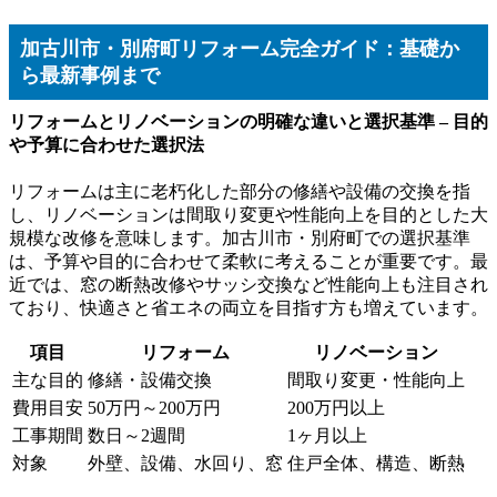
加古川市・別府町リフォーム完全ガイド：基礎か
ら最新事例まで
リフォームとリノベーションの明確な違いと選択基準 – 目的
や予算に合わせた選択法
リフォームは主に老朽化した部分の修繕や設備の交換を指
し、リノベーションは間取り変更や性能向上を目的とした大
規模な改修を意味します。加古川市・別府町での選択基準
は、予算や目的に合わせて柔軟に考えることが重要です。最
近では、窓の断熱改修やサッシ交換など性能向上も注目され
ており、快適さと省エネの両立を目指す方も増えています。
項目
リフォーム
リノベーション
主な目的
修繕・設備交換
間取り変更・性能向上
費用目安
50万円～200万円
200万円以上
工事期間
数日～2週間
1ヶ月以上
対象
外壁、設備、水回り、窓
住戸全体、構造、断熱