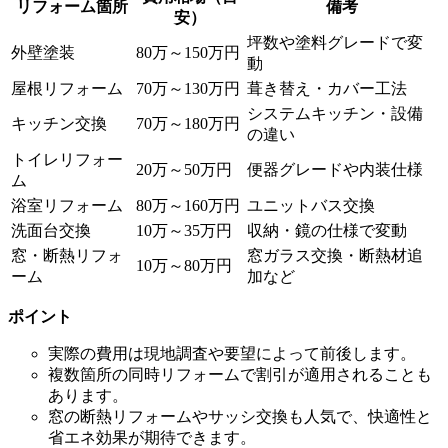
リフォーム箇所
備考
安）
坪数や塗料グレードで変
外壁塗装
80万～150万円
動
屋根リフォーム
70万～130万円
葺き替え・カバー工法
システムキッチン・設備
キッチン交換
70万～180万円
の違い
トイレリフォー
20万～50万円
便器グレードや内装仕様
ム
浴室リフォーム
80万～160万円
ユニットバス交換
洗面台交換
10万～35万円
収納・鏡の仕様で変動
窓・断熱リフォ
窓ガラス交換・断熱材追
10万～80万円
ーム
加など
ポイント
実際の費用は現地調査や要望によって前後します。
複数箇所の同時リフォームで割引が適用されることも
あります。
窓の断熱リフォームやサッシ交換も人気で、快適性と
省エネ効果が期待できます。