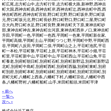
町広尾,志方町山中,志方町行常,志方町横大路,新神野,西神吉
町大国,西神吉町鼎,西神吉町岸,西神吉町辻,西神吉町中西,西
神吉町西村,西神吉町宮前,野口町北野,野口町坂井,野口町坂
元,野口町坂元北,野口町長砂,野口町野口,野口町二屋,野口町
古大内,野口町水足,野口町良野,東神吉町天下原,東神吉町砂
部,東神吉町神吉,東神吉町出河原,東神吉町西井ノ口,東神吉町
升田,平岡町一色,平岡町一色西,平岡町一色東,平岡町新在家,
平岡町高畑,平岡町土山,平岡町つつじ野,平岡町中野,平岡町西
谷,平岡町八反田,平岡町二俣,平岡町山之上,平荘町池尻,平荘
町一本松,平荘町磐,平荘町上原,平荘町神木,平荘町小畑,平荘
町里,平荘町新中山,平荘町中山,平荘町西山,平荘町山角,平荘
町養老,別府町朝日町,別府町石町,別府町新野辺,別府町新野辺
北町,別府町中島町,別府町西町,別府町西脇,別府町東町,別府
町別府,別府町本町,別府町緑町,別府町港町,別府町宮田町,別
府町元町,八幡町上西条,八幡町下村,八幡町宗佐,八幡町中西
条,八幡町野村,八幡町船町,山手,米田町船頭,米田町平津
« 前へ
一覧へ
次へ »
株式会社浜工務店