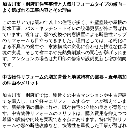
加古川市・別府町住宅事情と人気リフォームタイプの傾向 –
よく選ばれる工事内容とその理由
このエリアでは築20年以上の住宅が多く、外壁塗装や屋根の
防水工事、バス・キッチン・トイレの設備更新が特に選ばれ
ています。近年は、窓の交換や内窓設置による断熱性アップ
のリフォームも目立ってきました。理由としては、老朽化に
よる不具合の発生や、家族構成の変化に合わせた快適な住環
境の実現、そして省エネや光熱費削減への関心が挙げられま
す。マンションの場合は共用部の修繕や設備更新も増加傾向
です。
中古物件リフォームの増加背景と地域特有の需要 – 近年増加
の理由やメリット
加古川市・別府町では、駅近くの中古マンションや中古戸建
てを購入し、自分好みにリフォームするケースが増えていま
す。新築住宅の価格上昇や、既存住宅の立地の良さが背景で
す。中古物件リフォームのメリットは、購入費用を抑えつつ
希望の設備や内装を実現できる点にあります。特に断熱リフ
ォームや窓の断熱改修など、快適性を重視した工事が選ばれ