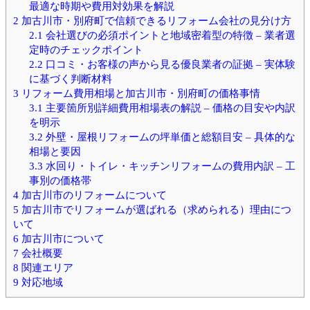
最適な時期や費用対効果を解説
2
加古川市・別府町で信頼できるリフォーム会社の見分け方
2.1
会社選びの必須ポイントと地域密着型の特徴 – 業者選
定時のチェックポイント
2.2
口コミ・お客様の声から見る優良業者の証拠 – 実体験
に基づく判断材料
3
リフォーム費用相場と加古川市・別府町の価格事情
3.1
主要箇所別詳細費用相場表の解説 – 価格の目安や内訳
を明示
3.2
外壁・屋根リフォームの坪単価と総額目安 – 具体的な
相場と要因
3.3
水回り・トイレ・キッチンリフォームの費用内訳 – 工
事別の価格帯
4
加古川市のリフォームについて
5
加古川市でリフォームが選ばれる（求められる）理由につ
いて
6
加古川市について
7
会社概要
8
関連エリア
9
対応地域