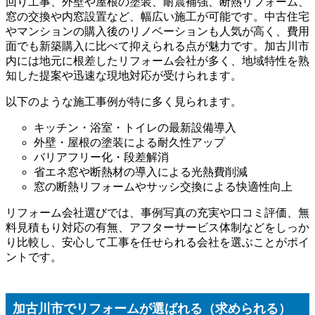
回り工事、外壁や屋根の塗装、耐震補強、断熱リフォーム、
窓の交換や内窓設置など、幅広い施工が可能です。中古住宅
やマンションの購入後のリノベーションも人気が高く、費用
面でも新築購入に比べて抑えられる点が魅力です。加古川市
内には地元に根差したリフォーム会社が多く、地域特性を熟
知した提案や迅速な現地対応が受けられます。
以下のような施工事例が特に多く見られます。
キッチン・浴室・トイレの最新設備導入
外壁・屋根の塗装による耐久性アップ
バリアフリー化・段差解消
省エネ窓や断熱材の導入による光熱費削減
窓の断熱リフォームやサッシ交換による快適性向上
リフォーム会社選びでは、事例写真の充実や口コミ評価、無
料見積もり対応の有無、アフターサービス体制などをしっか
り比較し、安心して工事を任せられる会社を選ぶことがポイ
ントです。
加古川市でリフォームが選ばれる（求められる）