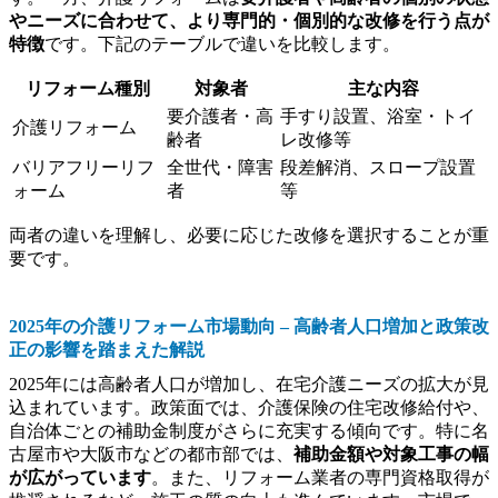
やニーズに合わせて、より専門的・個別的な改修を行う点が
特徴
です。下記のテーブルで違いを比較します。
リフォーム種別
対象者
主な内容
要介護者・高
手すり設置、浴室・トイ
介護リフォーム
齢者
レ改修等
バリアフリーリフ
全世代・障害
段差解消、スロープ設置
ォーム
者
等
両者の違いを理解し、必要に応じた改修を選択することが重
要です。
2025年の介護リフォーム市場動向 – 高齢者人口増加と政策改
正の影響を踏まえた解説
2025年には高齢者人口が増加し、在宅介護ニーズの拡大が見
込まれています。政策面では、介護保険の住宅改修給付や、
自治体ごとの補助金制度がさらに充実する傾向です。特に名
古屋市や大阪市などの都市部では、
補助金額や対象工事の幅
が広がっています
。また、リフォーム業者の専門資格取得が