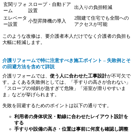
玄関リフォ
スロープ・自動ドア
出入りの負担軽減
ーム
設置
エレベータ
2階建て住宅でも全階への
小型昇降機の導入
ー設置
アクセスが可能
このような改修は、要介護者本人だけでなく介護者の負担も
大幅に軽減します。
介護リフォームで特に注意すべき施工ポイント – 失敗例とそ
の回避方法を含めて詳説
介護リフォームでは、
使う人に合わせた工事設計
が不可欠で
す。よくある失敗例としては、「手すりの高さが合わない」
「スロープの傾斜が急すぎて危険」「浴室が滑りやすいま
ま」などが挙げられます。
失敗を回避するためのポイントは以下の通りです。
利用者の身体状況・動線に合わせたレイアウト設計を
する
手すりや設備の高さ・位置は事前に何度も確認し調整