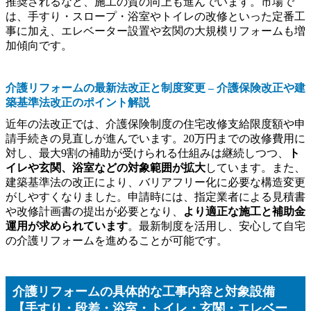
推奨されるなど、施工の質の向上も進んでいます。市場で
は、手すり・スロープ・浴室やトイレの改修といった定番工
事に加え、エレベーター設置や玄関の大規模リフォームも増
加傾向です。
介護リフォームの最新法改正と制度変更 – 介護保険改正や建
築基準法改正のポイント解説
近年の法改正では、介護保険制度の住宅改修支給限度額や申
請手続きの見直しが進んでいます。20万円までの改修費用に
対し、最大9割の補助が受けられる仕組みは継続しつつ、
ト
イレや玄関、浴室などの対象範囲が拡大
しています。また、
建築基準法の改正により、バリアフリー化に必要な構造変更
がしやすくなりました。申請時には、指定業者による見積書
や改修計画書の提出が必要となり、
より適正な施工と補助金
運用が求められています
。最新制度を活用し、安心して自宅
の介護リフォームを進めることが可能です。
介護リフォームの具体的な工事内容と対象設備
【手すり・段差・浴室・トイレ・玄関・エレベー