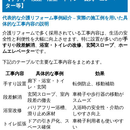
ター等】
代表的な介護リフォーム事例紹介 – 実際の施工例を用いた具
体的な工事内容の説明
介護リフォームで多く採用されている工事内容は、生活の安
全性と利便性を大幅に向上させます。特に設置が多いのが
手
すり
や
段差解消
、
浴室・トイレの改修
、
玄関スロープ
、
ホー
ムエレベーター
です。
下記のテーブルで主要な工事内容をまとめます。
工事内容
具体的な事例
効果
廊下・浴室・トイ
手すり設置
転倒防止、移動補助
レ・玄関
玄関スロープ、室内
車椅子や歩行器の移動が
段差解消
段差の撤去
スムーズ
バリアフリー浴槽、
入浴時の安全性・介助の
浴室改修
滑り止め床材
しやすさ向上
ドアの引き戸化、ス
車椅子利用者も使いやす
トイレ拡張
ペース確保
い