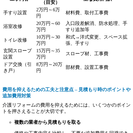
（目安）
2万円～6万
手すり設置
材料費、取付工事費
円
20万円～60
入口段差解消、防水処理、手
浴室改修
万円
すり追加等
10万円～30
和式→洋式変更、スペース拡
トイレ改修
万円
張、手すり
玄関スロープ
15万円～35
スロープ材、工事費
設置
万円
ドア交換（引
8万円～20万
部材費、設置工事費
き戸）
円
費用を抑えるための工夫と注意点 – 見積もり時のポイントや
追加費用対策
介護リフォームの費用を抑えるためには、いくつかのポイン
トを押さえることが大切です。
複数の業者から見積もりを取る