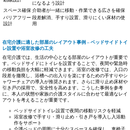
になるよう設計
スペース確保
介助者が一緒に移動・作業できる広さを確保
バリアフリー
段差解消、手すり設置、滑りにくい床材の使
設計
用
在宅介護に適した部屋のレイアウト事例 – ベッドサイドトイ
レ設置や浴室改修の工夫
在宅介護では、生活の中心となる部屋のレイアウトが重要で
す。ベッドサイドにトイレを設置することで、夜間や緊急時
の移動負担を大幅に軽減できます。浴室の改修では、入口の
段差を撤廃し、浴槽への出入りを楽にするための手すりやシ
ャワーチェアの導入が推奨されます。さらに滑り止め床材や
引き戸の採用で、安全性を高めます。こうした事例を参考
に、本人の状態や家族の介護スタイルに合わせて最適なレイ
アウトを考えることが重要です。
ベッドサイドトイレ設置で夜間の移動リスクを軽減
浴室改修で手すり・滑り止め・引き戸を導入し入浴動
作をサポート
介護ベッドの周囲に十分なスペースを確保し、車椅子