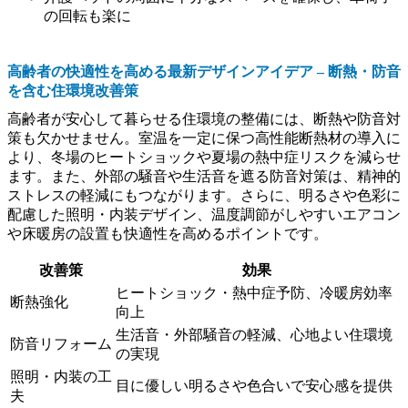
の回転も楽に
高齢者の快適性を高める最新デザインアイデア – 断熱・防音
を含む住環境改善策
高齢者が安心して暮らせる住環境の整備には、断熱や防音対
策も欠かせません。室温を一定に保つ高性能断熱材の導入に
より、冬場のヒートショックや夏場の熱中症リスクを減らせ
ます。また、外部の騒音や生活音を遮る防音対策は、精神的
ストレスの軽減にもつながります。さらに、明るさや色彩に
配慮した照明・内装デザイン、温度調節がしやすいエアコン
や床暖房の設置も快適性を高めるポイントです。
改善策
効果
ヒートショック・熱中症予防、冷暖房効率
断熱強化
向上
生活音・外部騒音の軽減、心地よい住環境
防音リフォーム
の実現
照明・内装の工
目に優しい明るさや色合いで安心感を提供
夫