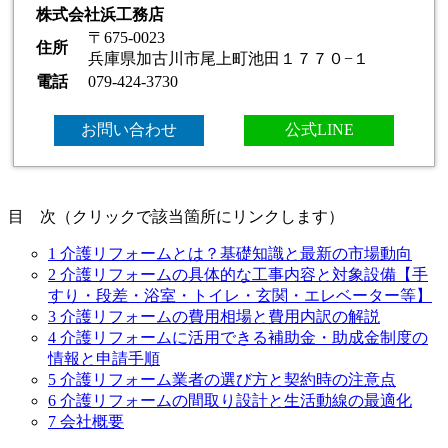
株式会社浜工務店
〒675-0023
住所
兵庫県加古川市尾上町池田１７７０−１
電話
079-424-3730
お問い合わせ
公式LINE
目 次（クリックで該当箇所にリンクします）
1
介護リフォームとは？基礎知識と最新の市場動向
2
介護リフォームの具体的な工事内容と対象設備【手
すり・段差・浴室・トイレ・玄関・エレベーター等】
3
介護リフォームの費用相場と費用内訳の解説
4
介護リフォームに活用できる補助金・助成金制度の
情報と申請手順
5
介護リフォーム業者の選び方と契約時の注意点
6
介護リフォームの間取り設計と生活動線の最適化
7
会社概要