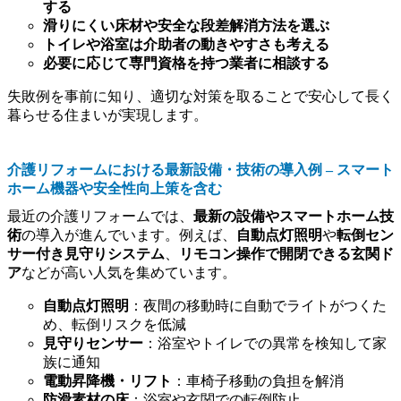
する
滑りにくい床材や安全な段差解消方法を選ぶ
トイレや浴室は介助者の動きやすさも考える
必要に応じて専門資格を持つ業者に相談する
失敗例を事前に知り、適切な対策を取ることで安心して長く
暮らせる住まいが実現します。
介護リフォームにおける最新設備・技術の導入例 – スマート
ホーム機器や安全性向上策を含む
最近の介護リフォームでは、
最新の設備やスマートホーム技
術
の導入が進んでいます。例えば、
自動点灯照明
や
転倒セン
サー付き見守りシステム
、
リモコン操作で開閉できる玄関ド
ア
などが高い人気を集めています。
自動点灯照明
：夜間の移動時に自動でライトがつくた
め、転倒リスクを低減
見守りセンサー
：浴室やトイレでの異常を検知して家
族に通知
電動昇降機・リフト
：車椅子移動の負担を解消
防滑素材の床
：浴室や玄関での転倒防止