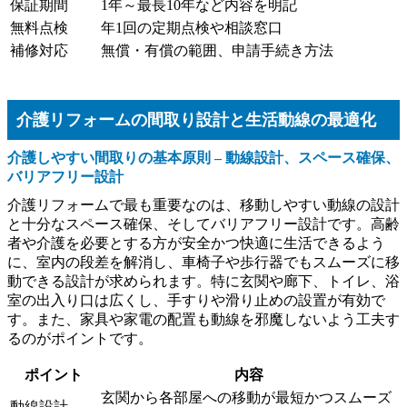
保証期間
1年～最長10年など内容を明記
無料点検
年1回の定期点検や相談窓口
補修対応
無償・有償の範囲、申請手続き方法
介護リフォームの間取り設計と生活動線の最適化
介護しやすい間取りの基本原則 – 動線設計、スペース確保、
バリアフリー設計
介護リフォームで最も重要なのは、移動しやすい動線の設計
と十分なスペース確保、そしてバリアフリー設計です。高齢
者や介護を必要とする方が安全かつ快適に生活できるよう
に、室内の段差を解消し、車椅子や歩行器でもスムーズに移
動できる設計が求められます。特に玄関や廊下、トイレ、浴
室の出入り口は広くし、手すりや滑り止めの設置が有効で
す。また、家具や家電の配置も動線を邪魔しないよう工夫す
るのがポイントです。
ポイント
内容
玄関から各部屋への移動が最短かつスムーズ
動線設計