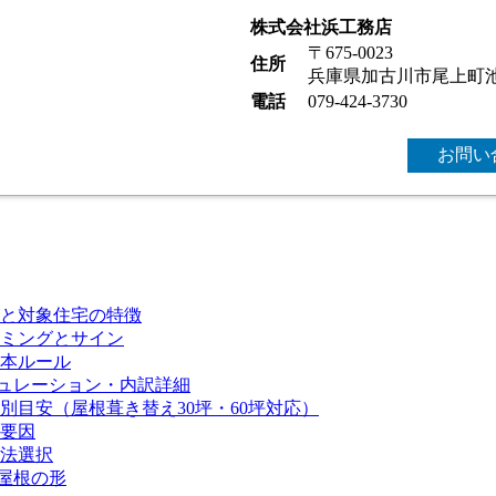
株式会社浜工務店
〒675-0023
住所
兵庫県加古川市尾上町
電話
079-424-3730
お問い
と対象住宅の特徴
ミングとサイン
本ルール
ュレーション・内訳詳細
目安（屋根葺き替え30坪・60坪対応）
要因
法選択
屋根の形