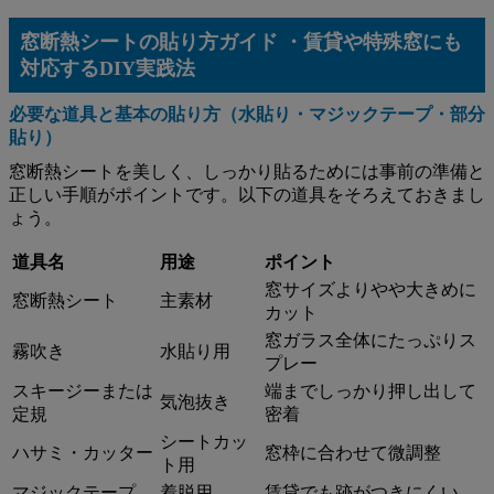
窓断熱シートの貼り方ガイド ・賃貸や特殊窓にも
対応するDIY実践法
必要な道具と基本の貼り方（水貼り・マジックテープ・部分
貼り）
窓断熱シートを美しく、しっかり貼るためには事前の準備と
正しい手順がポイントです。以下の道具をそろえておきまし
ょう。
道具名
用途
ポイント
窓サイズよりやや大きめに
窓断熱シート
主素材
カット
窓ガラス全体にたっぷりス
霧吹き
水貼り用
プレー
スキージーまたは
端までしっかり押し出して
気泡抜き
定規
密着
シートカッ
ハサミ・カッター
窓枠に合わせて微調整
ト用
マジックテープ
着脱用
賃貸でも跡がつきにくい