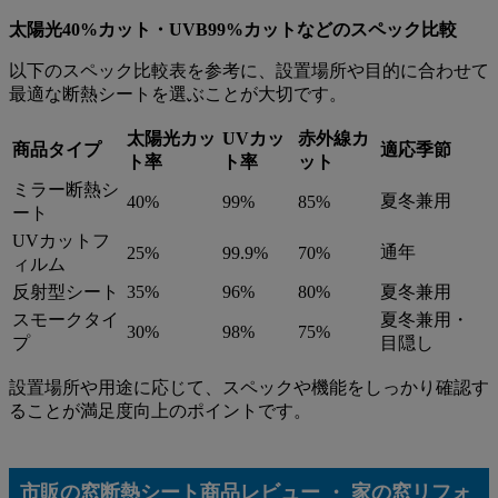
太陽光40%カット・UVB99%カットなどのスペック比較
以下のスペック比較表を参考に、設置場所や目的に合わせて
最適な断熱シートを選ぶことが大切です。
太陽光カッ
UVカッ
赤外線カ
商品タイプ
適応季節
ト率
ト率
ット
ミラー断熱シ
夏冬兼用
40%
99%
85%
ート
UVカットフ
通年
25%
99.9%
70%
ィルム
反射型シート
35%
96%
80%
夏冬兼用
スモークタイ
夏冬兼用・
30%
98%
75%
プ
目隠し
設置場所や用途に応じて、スペックや機能をしっかり確認す
ることが満足度向上のポイントです。
市販の窓断熱シート商品レビュー ・ 家の窓リフォ