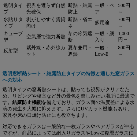
透明タイ
視界を遮らず自然
断熱・結露
一般・ペ
500円
プ
光確保
防止
ア
～
水貼りタ
剥がしやすく賃貸
断熱・省エ
700円
多用途
イプ
向け
ネ
～
キューブ
冬の冷気遮
一般・網
1,000
空気層で強力断熱
円～
型
断
入り
紫外線・赤外線カ
夏冬兼用・
800円
一般・
反射型
ット
遮熱
Low-E
～
透明窓断熱シート・結露防止タイプの特徴と適した窓ガラス
への対応
透明タイプの窓断熱シートは、貼っても視界がクリアなた
め、リビングや寝室など外の景色を楽しみたい場所に最適で
す。
結露防止機能
を備えており、ガラス面の温度差による水
滴の発生を大幅に抑えます。さらにUVカット機能もあり、
家具や床の日焼け防止にも役立ちます。
対応できるガラスは一般的な一枚ガラスやペアガラスが中心
ですが、商品によっては網入りガラスやLow-E複層ガラスに