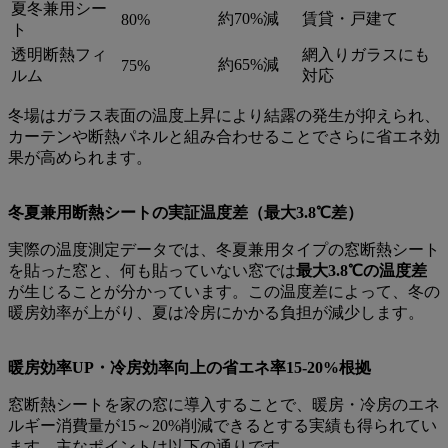
夏冬兼用シー
約70%減
賃貸・戸建て
80%
ト
透明断熱フィ
網入りガラスにも
約65%減
75%
ルム
対応
冬場はガラス表面の温度上昇により結露の発生が抑えられ、
カーテンや断熱パネルと組み合わせることでさらに省エネ効
果が高められます。
冬夏兼用断熱シートの実証温度差（最大3.8℃差）
実際の温度測定データでは、冬夏兼用タイプの窓断熱シート
を貼った窓と、何も貼っていない窓では
最大3.8℃の温度差
が生じることが分かっています。この温度差によって、冬の
暖房効率が上がり、夏は冷房にかかる負担が減少します。
暖房効率UP・冷房効率向上の省エネ率15-20%根拠
窓断熱シートを家の窓に導入することで、暖房・冷房のエネ
ルギー消費量が15～20%削減できるとする実績も得られてい
ます。主なポイントは以下の通りです。