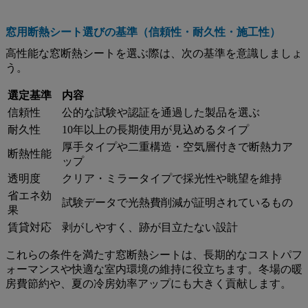
窓用断熱シート選びの基準（信頼性・耐久性・施工性）
高性能な窓断熱シートを選ぶ際は、次の基準を意識しましょ
う。
選定基準
内容
信頼性
公的な試験や認証を通過した製品を選ぶ
耐久性
10年以上の長期使用が見込めるタイプ
厚手タイプや二重構造・空気層付きで断熱力ア
断熱性能
ップ
透明度
クリア・ミラータイプで採光性や眺望を維持
省エネ効
試験データで光熱費削減が証明されているもの
果
賃貸対応
剥がしやすく、跡が目立たない設計
これらの条件を満たす窓断熱シートは、長期的なコストパフ
ォーマンスや快適な室内環境の維持に役立ちます。冬場の暖
房費節約や、夏の冷房効率アップにも大きく貢献します。