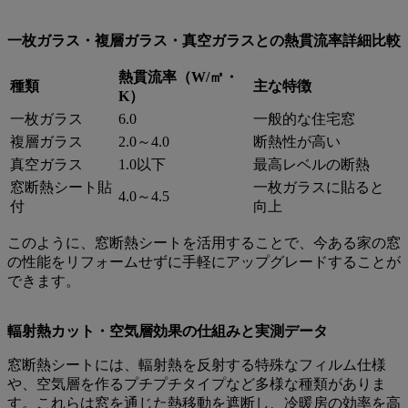
一枚ガラス・複層ガラス・真空ガラスとの熱貫流率詳細比較
熱貫流率（W/㎡・
種類
主な特徴
K）
一枚ガラス
6.0
一般的な住宅窓
複層ガラス
2.0～4.0
断熱性が高い
真空ガラス
1.0以下
最高レベルの断熱
窓断熱シート貼
一枚ガラスに貼ると
4.0～4.5
付
向上
このように、窓断熱シートを活用することで、今ある家の窓
の性能をリフォームせずに手軽にアップグレードすることが
できます。
輻射熱カット・空気層効果の仕組みと実測データ
窓断熱シートには、輻射熱を反射する特殊なフィルム仕様
や、空気層を作るプチプチタイプなど多様な種類がありま
す。これらは窓を通じた熱移動を遮断し、冷暖房の効率を高