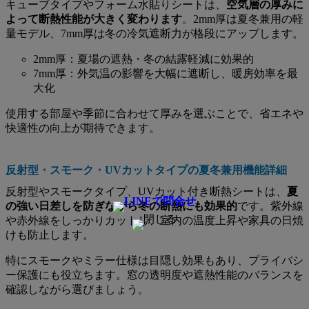
キューブタイプやフォーム水貼りシートは、
空気層の厚みに
よって断熱性能が大きく変わります
。2mm厚は夏冬兼用の軽
量モデル、7mm厚は冬の冷気遮断力が格段にアップします。
2mm厚：夏場の遮熱・冬の結露軽減に効果的
7mm厚：外気温の影響を大幅に遮断し、暖房効率を最
大化
使用する部屋や季節に合わせて厚みを選ぶことで、省エネや
快適性の向上が期待できます。
反射型・スモーク・UVカットタイプの夏冬兼用機能詳細
反射型やスモークタイプ、UVカット付き断熱シートは、
夏
の強い日差しを防ぎながら冬の断熱にも効果的
です。紫外線
や赤外線をしっかりカットし、室内の温度上昇や家具の日焼
けも防止します。
特にスモークやミラー仕様は目隠し効果もあり、プライバシ
ー保護にも役立ちます。窓の透明度や遮熱性能のバランスを
確認しながら選びましょう。