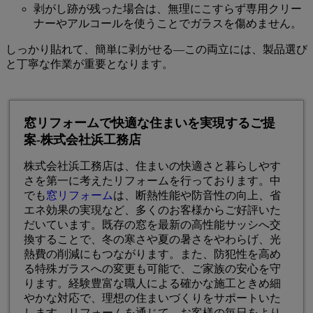
剥がし跡が残った場合は、無理にこすらず専用クリー
ナーやアルコールを使うことでガラスを傷めません。
しっかり貼れて、簡単に剥がせる―この両立には、製品選び
と丁寧な作業が重要となります。
窓リフォームで快適な住まいを実現するご提
案-株式会社浜工務店
株式会社浜工務店は、住まいの快適さと暮らしやす
さを第一に考えたリフォームを行っております。中
でも
窓リフォーム
は、断熱性能や防音性の向上、省
エネ効果の実現など、多くのお客様からご好評いた
だいています。既存の窓を最新の高性能サッシへ交
換することで、冬の寒さや夏の暑さをやわらげ、光
熱費の削減にもつながります。また、防犯性を高め
る特殊ガラスへの変更も可能で、ご家族の安心を守
ります。経験豊富な職人による確かな施工ときめ細
やかな対応で、理想の住まいづくりをサポートいた
します。リフォームを通じて、お客様の毎日をより