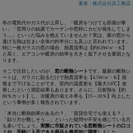
著者：株式会社浜工務店
冬の電気代やガス代が上昇し、「暖房をつけても部屋が寒
い」「窓周りの結露でカーテンや窓枠にカビが発生してしま
う…」といった悩みを抱えていませんか？実は、家の窓から
逃げる熱は住まい全体の約半分にも及ぶと言われています。
特に一枚ガラスの窓の場合、熱貫流率は【約6.0W/㎡・K】
と高く、エアコンや暖房の効率を大きく低下させる要因とな
ります。
そこで注目したいのが、
窓の断熱シート
です。最新の断熱シ
ートは、ガラスに貼るだけで熱貫流率を【4.5W/㎡・K】前
後まで下げることができ、室内の温度差を【最大3.8℃】改
善したという測定結果もあります。さらに、日射熱を【約
80％カット】し、冷暖房の省エネ率も【15～20％】向上した
という事例が多く報告されています。
「本当に断熱効果があるの？」「賃貸住宅でも使える？」
「貼り方が難しそう…」といった疑問や不安を感じている方
も多いでしょう。
実際に市販されている窓断熱シートの口コ
ミや、手軽に入手できる商品も徹底的に調査
しました。