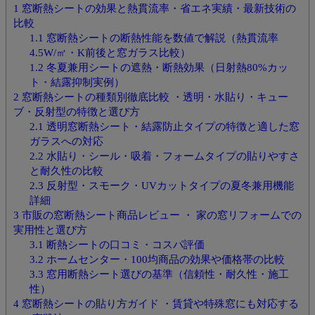
1
窓断熱シートの効果と熱貫流率・省エネ実績・最新技術の
比較
1.1
窓断熱シートの断熱性能を数値で解説（熱貫流率
4.5W/㎡・K前後と窓ガラス比較）
1.2
冬夏兼用シートの遮熱・断熱効果（日射熱80%カッ
ト・結露抑制実例）
2
窓断熱シートの種類別徹底比較 ・透明・水貼り・キュー
ブ・反射型の特徴と選び方
2.1
透明窓断熱シート・結露防止タイプの特徴と適した窓
ガラスへの対応
2.2
水貼り・シール・吸着・フォームタイプの貼りやすさ
と耐久性の比較
2.3
反射型・スモーク・UVカットタイプの夏冬兼用機能
詳細
3
市販の窓断熱シート商品レビュー ・ 家の窓リフォームでの
実用性と選び方
3.1
断熱シートの口コミ・コスパ評価
3.2
ホームセンター・100均商品の効果や価格帯の比較
3.3
窓用断熱シート選びの基準（信頼性・耐久性・施工
性）
4
窓断熱シートの貼り方ガイド ・賃貸や特殊窓にも対応する