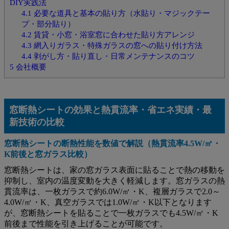
DIY実践法
4.1
必要な道具と基本の貼り方（水貼り・マジックテー
プ・部分貼り）
4.2
賃貸・小窓・浴室窓に合わせた貼り方アレンジ
4.3
網入りガラス・特殊ガラスの窓への貼り付け方法
4.4
剥がし方・貼り直し・日常メンテナンスのコツ
5
会社概要
窓断熱シートの効果と熱貫流率・省エネ実績・最
新技術の比較
窓断熱シートの断熱性能を数値で解説（熱貫流率4.5W/㎡・
K前後と窓ガラス比較）
窓断熱シートは、家の窓ガラス表面に貼ることで熱の移動を
抑制し、室内の温度変動を大きく軽減します。窓ガラスの熱
貫流率は、一枚ガラスで約6.0W/㎡・K、複層ガラスで2.0～
4.0W/㎡・K、真空ガラスでは1.0W/㎡・K以下となります
が、窓断熱シートを貼ることで一枚ガラスでも4.5W/㎡・K
前後まで性能を引き上げることが可能です。