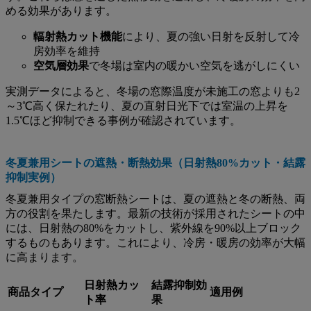
める効果があります。
輻射熱カット機能
により、夏の強い日射を反射して冷
房効率を維持
空気層効果
で冬場は室内の暖かい空気を逃がしにくい
実測データによると、冬場の窓際温度が未施工の窓よりも2
～3℃高く保たれたり、夏の直射日光下では室温の上昇を
1.5℃ほど抑制できる事例が確認されています。
冬夏兼用シートの遮熱・断熱効果（日射熱80%カット・結露
抑制実例）
冬夏兼用タイプの窓断熱シートは、夏の遮熱と冬の断熱、両
方の役割を果たします。最新の技術が採用されたシートの中
には、日射熱の80%をカットし、紫外線を90%以上ブロック
するものもあります。これにより、冷房・暖房の効率が大幅
に高まります。
日射熱カッ
結露抑制効
商品タイプ
適用例
ト率
果