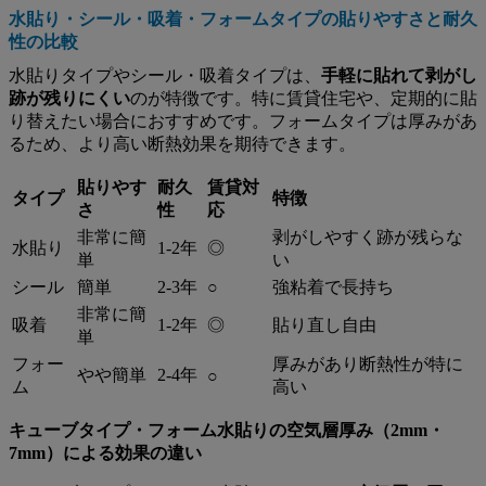
水貼り・シール・吸着・フォームタイプの貼りやすさと耐久
性の比較
水貼りタイプやシール・吸着タイプは、
手軽に貼れて剥がし
跡が残りにくい
のが特徴です。特に賃貸住宅や、定期的に貼
り替えたい場合におすすめです。フォームタイプは厚みがあ
るため、より高い断熱効果を期待できます。
貼りやす
耐久
賃貸対
タイプ
特徴
さ
性
応
非常に簡
剥がしやすく跡が残らな
水貼り
1-2年
◎
単
い
シール
簡単
2-3年
○
強粘着で長持ち
非常に簡
吸着
1-2年
◎
貼り直し自由
単
フォー
厚みがあり断熱性が特に
やや簡単
2-4年
○
ム
高い
キューブタイプ・フォーム水貼りの空気層厚み（2mm・
7mm）による効果の違い