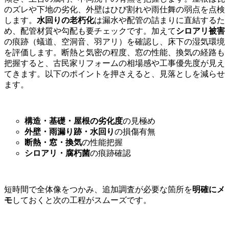
のズレや下地の劣化、外壁はひび割れや雨仕舞の弱点を点検
します。
水回りの老朽化
は漏水や配管の詰まりに直結するた
め、配管材質や勾配も要チェックです。加えて
シロアリ被害
の痕跡（蟻道、空洞音、羽アリ）を確認し、床下の湿気環境
を評価します。断熱と気密の程度、窓の性能、換気の経路も
把握すると、古民家リフォームの相場感や工事優先度が見え
てきます。以下のポイントを押さえると、見落としを減らせ
ます。
構造・基礎・屋根の劣化度
の見極め
外壁・雨漏り跡・水回り
の損傷有無
断熱・窓・換気
の性能把握
シロアリ・腐朽菌
の痕跡確認
短時間で全体像をつかみ、追加調査が必要な箇所を
明確にメ
モ
しておくと次の工程がスムーズです。