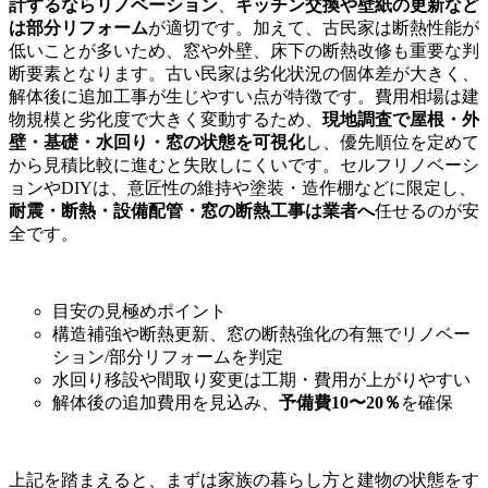
計するならリノベーション
、
キッチン交換や壁紙の更新など
は部分リフォーム
が適切です。加えて、古民家は断熱性能が
低いことが多いため、窓や外壁、床下の断熱改修も重要な判
断要素となります。古い民家は劣化状況の個体差が大きく、
解体後に追加工事が生じやすい点が特徴です。費用相場は建
物規模と劣化度で大きく変動するため、
現地調査で屋根・外
壁・基礎・水回り・窓の状態を可視化
し、優先順位を定めて
から見積比較に進むと失敗しにくいです。セルフリノベーシ
ョンやDIYは、意匠性の維持や塗装・造作棚などに限定し、
耐震・断熱・設備配管・窓の断熱工事は業者へ
任せるのが安
全です。
目安の見極めポイント
構造補強や断熱更新、窓の断熱強化の有無でリノベー
ション/部分リフォームを判定
水回り移設や間取り変更は工期・費用が上がりやすい
解体後の追加費用を見込み、
予備費10〜20％
を確保
上記を踏まえると、まずは家族の暮らし方と建物の状態をす