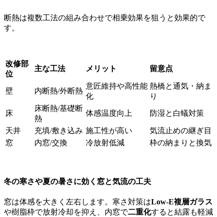
断熱は複数工法の組み合わせで相乗効果を狙うと効果的で
す。
改修部
主な工法
メリット
留意点
位
意匠維持や高性能
熱橋と通気・納ま
壁
内断熱/外断熱
化
り
床断熱/基礎断
床
体感温度向上
防湿と白蟻対策
熱
天井
充填/敷き込み
施工性が高い
気流止めの継ぎ目
窓
内窓/交換
冷放射低減
枠の納まりと換気
冬の寒さや夏の暑さに効く窓と気流の工夫
窓は体感を大きく左右します。寒さ対策は
Low-E複層ガラス
や樹脂枠で放射冷却を抑え、内窓で
二重化
すると結露も軽減