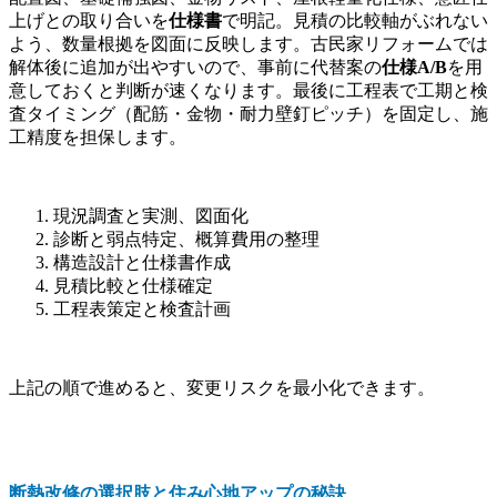
上げとの取り合いを
仕様書
で明記。見積の比較軸がぶれない
よう、数量根拠を図面に反映します。古民家リフォームでは
解体後に追加が出やすいので、事前に代替案の
仕様A/B
を用
意しておくと判断が速くなります。最後に工程表で工期と検
査タイミング（配筋・金物・耐力壁釘ピッチ）を固定し、施
工精度を担保します。
現況調査と実測、図面化
診断と弱点特定、概算費用の整理
構造設計と仕様書作成
見積比較と仕様確定
工程表策定と検査計画
上記の順で進めると、変更リスクを最小化できます。
断熱改修の選択肢と住み心地アップの秘訣