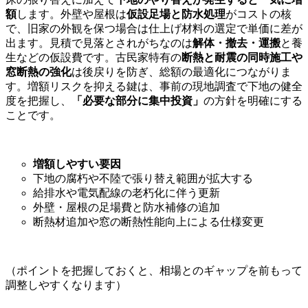
額
します。外壁や屋根は
仮設足場と防水処理
がコストの核
で、旧家の外観を保つ場合は仕上げ材料の選定で単価に差が
出ます。見積で見落とされがちなのは
解体・撤去・運搬
と養
生などの仮設費です。古民家特有の
断熱と耐震の同時施工や
窓断熱の強化
は後戻りを防ぎ、総額の最適化につながりま
す。増額リスクを抑える鍵は、事前の現地調査で下地の健全
度を把握し、
「必要な部分に集中投資」
の方針を明確にする
ことです。
増額しやすい要因
下地の腐朽や不陸で張り替え範囲が拡大する
給排水や電気配線の老朽化に伴う更新
外壁・屋根の足場費と防水補修の追加
断熱材追加や窓の断熱性能向上による仕様変更
（ポイントを把握しておくと、相場とのギャップを前もって
調整しやすくなります）