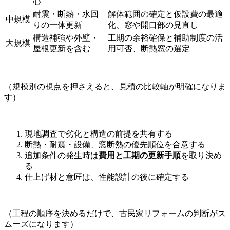
心
耐震・断熱・水回
解体範囲の確定と仮設費の最適
中規模
りの一体更新
化、窓や開口部の見直し
構造補強や外壁・
工期の余裕確保と補助制度の活
大規模
屋根更新を含む
用可否、断熱窓の選定
（規模別の視点を押さえると、見積の比較軸が明確になりま
す）
現地調査で劣化と構造の前提を共有する
断熱・耐震・設備、窓断熱の優先順位を合意する
追加条件の発生時は
費用と工期の更新手順
を取り決め
る
仕上げ材と意匠は、性能設計の後に確定する
（工程の順序を決めるだけで、古民家リフォームの判断がス
ムーズになります）