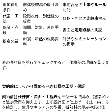
追加費用
解体後増減の取り決
事前合意の
上限やルール
条件
め
明記
代案・工
段階改修、別仕様の
価格・性能の
比較表
提示
法
提案
保証・点
期間、対象、連絡手
書面と
定期点検
の明記
検
順
耐震・断熱の根拠資
計算や
シミュレーション
提案の質
料
の提示
表の各項目を並行でチェックすると、価格差の理由が見えま
す。
契約前にしっかり固めるべき仕様や工期・保証
契約前は
仕様書・図面・工程表
を三位一体で固め、認識ズレ
と追加費用を抑えます。まず設計図は仕上げ・寸法・納まり
を確定し、建具やキッチンの型番、断熱材の厚みや窓の仕