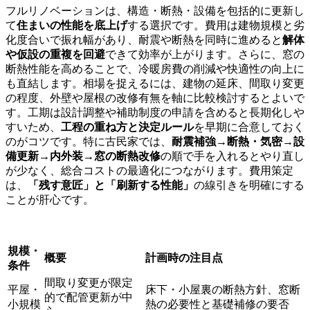
フルリノベーションは、構造・断熱・設備を包括的に更新し
て
住まいの性能を底上げ
する選択です。費用は建物規模と劣
化度合いで振れ幅があり、耐震や断熱を同時に進めると
解体
や仮設の重複を回避
できて効率が上がります。さらに、窓の
断熱性能を高めることで、冷暖房費の削減や快適性の向上に
も直結します。相場を捉えるには、建物の延床、間取り変更
の程度、外壁や屋根の改修有無を軸に比較検討するとよいで
す。工期は設計調整や補助制度の申請を含めると長期化しや
すいため、
工程の重ね方と決定ルール
を早期に合意しておく
のがコツです。特に古民家では、
耐震補強→断熱・気密→設
備更新→内外装→窓の断熱改修
の順で手を入れるとやり直し
が少なく、総合コストの最適化につながります。費用策定
は、
「残す意匠」と「刷新する性能」
の線引きを明確にする
ことが肝心です。
規模・
概要
計画時の注目点
条件
間取り変更が限定
平屋・
床下・小屋裏の断熱方針、窓断
的で配管更新が中
小規模
熱の必要性と基礎補修の要否