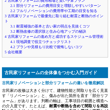
2
古民家リフォームの費用相場と賢い予算プラン
2.1
部分リフォームの費用目安と増額しやすいパターン
2.2
フルリノベーションの費用帯や工期の目安を知る
3
古民家リフォームで最優先に取り組む耐震と断熱のポイン
ト
3.1
耐震補強の基本と古い家の弱点を見抜くコツ
3.2
断熱改修の選択肢と住み心地アップの秘訣
4
古民家リフォームの進め方と成功するスケジュール管理術
4.1
現地調査で役立つチェックリスト
4.2
プランや見積もり比較で後悔しないコツ
5
会社概要
古民家リフォームの全体像をつかむ入門ガイド
古民家リノベーションと部分リフォームの違いを徹底解説
古民家の改修は大きく分けて、建物性能と間取りを広く見直
す「リノベーション」と、傷みが出た箇所を直す「部分リフ
ォーム」があります。判断の軸は、工事項目の範囲と構造へ
の介入度です。たとえば、
耐震や断熱を含めて間取りを再設