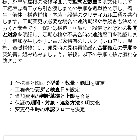
様、外壁や屋根の改修範囲まで
型式と数量
を明文化します。
工程表は着工から引き渡しまでの手順を週単位で示し、養
生・解体・構造補修・内装・設備の
クリティカル工程
を共有
します。工期変更が必要な場合の連絡期限や手続きも決めて
おくと安全です。保証は構造・雨漏り・設備それぞれの
期間
と対象
を明記し、定期点検や不具合時の連絡窓口を確認しま
す。追加が生じやすい古民家特有のリスク（シロアリ、腐
朽、基礎補修）は、発見時の見積再協議と
金額確定の手順
を
契約書に組み込みましょう。最後に以下の手順で抜け漏れを
防ぎます。
仕様書と図面で
型番・数量・範囲
を確定
工程表で
要所と検査日
を設定
追加費用の
判断基準と上限
を合意
保証の
期間・対象・連絡方法
を明文化
変更発生時の
承認フロー
を決定