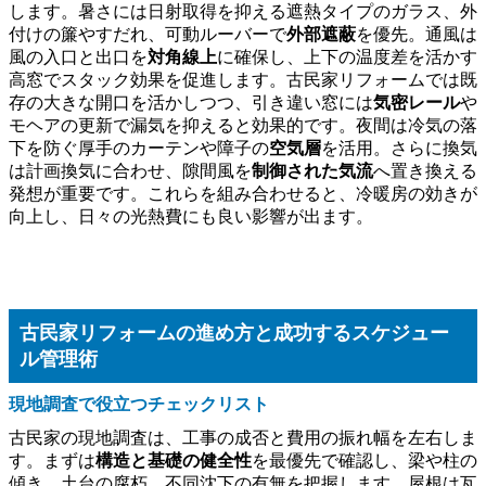
します。暑さには日射取得を抑える遮熱タイプのガラス、外
付けの簾やすだれ、可動ルーバーで
外部遮蔽
を優先。通風は
風の入口と出口を
対角線上
に確保し、上下の温度差を活かす
高窓でスタック効果を促進します。古民家リフォームでは既
存の大きな開口を活かしつつ、引き違い窓には
気密レール
や
モヘアの更新で漏気を抑えると効果的です。夜間は冷気の落
下を防ぐ厚手のカーテンや障子の
空気層
を活用。さらに換気
は計画換気に合わせ、隙間風を
制御された気流
へ置き換える
発想が重要です。これらを組み合わせると、冷暖房の効きが
向上し、日々の光熱費にも良い影響が出ます。
古民家リフォームの進め方と成功するスケジュー
ル管理術
現地調査で役立つチェックリスト
古民家の現地調査は、工事の成否と費用の振れ幅を左右しま
す。まずは
構造と基礎の健全性
を最優先で確認し、梁や柱の
傾き、土台の腐朽、不同沈下の有無を把握します。屋根は瓦