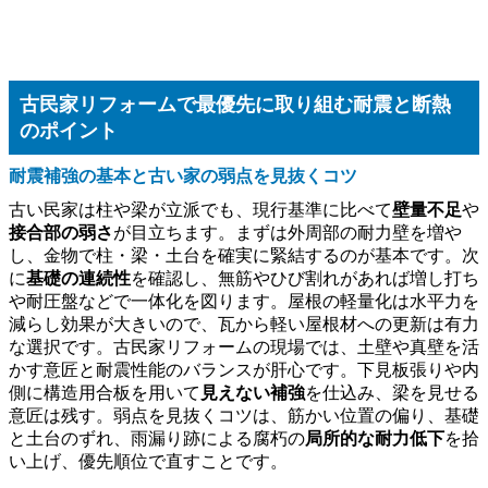
古民家リフォームで最優先に取り組む耐震と断熱
のポイント
耐震補強の基本と古い家の弱点を見抜くコツ
古い民家は柱や梁が立派でも、現行基準に比べて
壁量不足
や
接合部の弱さ
が目立ちます。まずは外周部の耐力壁を増や
し、金物で柱・梁・土台を確実に緊結するのが基本です。次
に
基礎の連続性
を確認し、無筋やひび割れがあれば増し打ち
や耐圧盤などで一体化を図ります。屋根の軽量化は水平力を
減らし効果が大きいので、瓦から軽い屋根材への更新は有力
な選択です。古民家リフォームの現場では、土壁や真壁を活
かす意匠と耐震性能のバランスが肝心です。下見板張りや内
側に構造用合板を用いて
見えない補強
を仕込み、梁を見せる
意匠は残す。弱点を見抜くコツは、筋かい位置の偏り、基礎
と土台のずれ、雨漏り跡による腐朽の
局所的な耐力低下
を拾
い上げ、優先順位で直すことです。