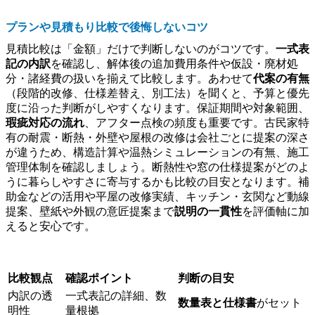
プランや見積もり比較で後悔しないコツ
見積比較は「金額」だけで判断しないのがコツです。
一式表
記の内訳
を確認し、解体後の追加費用条件や仮設・廃材処
分・諸経費の扱いを揃えて比較します。あわせて
代案の有無
（段階的改修、仕様差替え、別工法）を聞くと、予算と優先
度に沿った判断がしやすくなります。保証期間や対象範囲、
瑕疵対応の流れ
、アフター点検の頻度も重要です。古民家特
有の耐震・断熱・外壁や屋根の改修は会社ごとに提案の深さ
が違うため、構造計算や温熱シミュレーションの有無、施工
管理体制を確認しましょう。断熱性や窓の仕様提案がどのよ
うに暮らしやすさに寄与するかも比較の目安となります。補
助金などの活用や平屋の改修実績、キッチン・玄関など動線
提案、壁紙や外観の意匠提案まで
説明の一貫性
を評価軸に加
えると安心です。
比較観点
確認ポイント
判断の目安
内訳の透
一式表記の詳細、数
数量表と仕様書
がセット
明性
量根拠