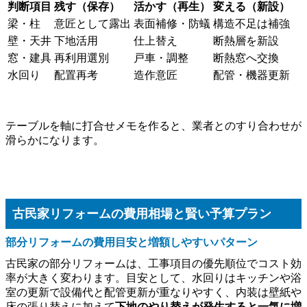
判断項目
残す（保存）
活かす（再生）
変える（新設）
梁・柱
意匠として露出
表面補修・防蟻
構造不足は補強
壁・天井
下地活用
仕上替え
断熱層を新設
窓・建具
再利用選別
戸車・調整
断熱窓へ交換
水回り
配置再考
造作意匠
配管・機器更新
テーブルを軸に打合せメモを作ると、業者とのすり合わせが
滑らかになります。
古民家リフォームの費用相場と賢い予算プラン
部分リフォームの費用目安と増額しやすいパターン
古民家の部分リフォームは、工事項目の優先順位でコスト効
率が大きく変わります。目安として、水回りはキッチンや浴
室の更新で設備代と配管更新が重なりやすく、内装は壁紙や
床の張り替えに加えて
下地のやり替えが発生すると一気に増