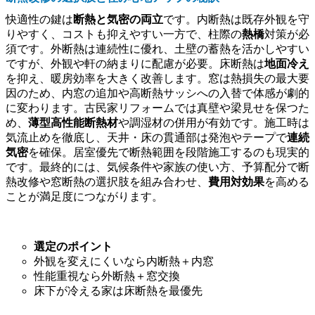
快適性の鍵は
断熱と気密の両立
です。内断熱は既存外観を守
りやすく、コストも抑えやすい一方で、柱際の
熱橋
対策が必
須です。外断熱は連続性に優れ、土壁の蓄熱を活かしやすい
ですが、外観や軒の納まりに配慮が必要。床断熱は
地面冷え
を抑え、暖房効率を大きく改善します。窓は熱損失の最大要
因のため、内窓の追加や高断熱サッシへの入替で体感が劇的
に変わります。古民家リフォームでは真壁や梁見せを保つた
め、
薄型高性能断熱材
や調湿材の併用が有効です。施工時は
気流止めを徹底し、天井・床の貫通部は発泡やテープで
連続
気密
を確保。居室優先で断熱範囲を段階施工するのも現実的
です。最終的には、気候条件や家族の使い方、予算配分で断
熱改修や窓断熱の選択肢を組み合わせ、
費用対効果
を高める
ことが満足度につながります。
選定のポイント
外観を変えにくいなら内断熱＋内窓
性能重視なら外断熱＋窓交換
床下が冷える家は床断熱を最優先