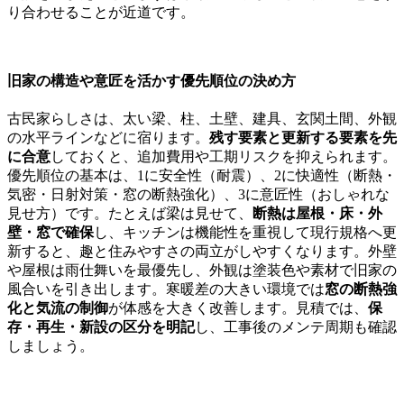
り合わせることが近道です。
旧家の構造や意匠を活かす優先順位の決め方
古民家らしさは、太い梁、柱、土壁、建具、玄関土間、外観
の水平ラインなどに宿ります。
残す要素と更新する要素を先
に合意
しておくと、追加費用や工期リスクを抑えられます。
優先順位の基本は、1に安全性（耐震）、2に快適性（断熱・
気密・日射対策・窓の断熱強化）、3に意匠性（おしゃれな
見せ方）です。たとえば梁は見せて、
断熱は屋根・床・外
壁・窓で確保
し、キッチンは機能性を重視して現行規格へ更
新すると、趣と住みやすさの両立がしやすくなります。外壁
や屋根は雨仕舞いを最優先し、外観は塗装色や素材で旧家の
風合いを引き出します。寒暖差の大きい環境では
窓の断熱強
化と気流の制御
が体感を大きく改善します。見積では、
保
存・再生・新設の区分を明記
し、工事後のメンテ周期も確認
しましょう。