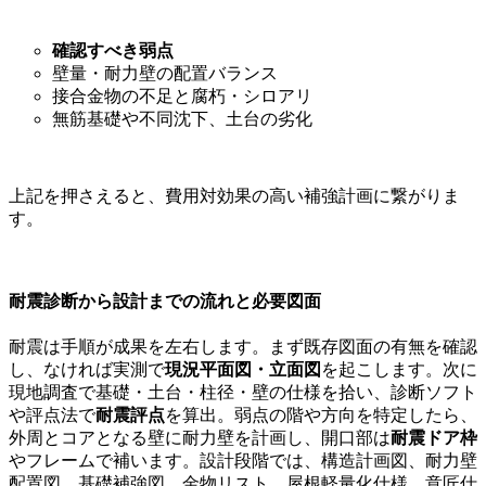
確認すべき弱点
壁量・耐力壁の配置バランス
接合金物の不足と腐朽・シロアリ
無筋基礎や不同沈下、土台の劣化
上記を押さえると、費用対効果の高い補強計画に繋がりま
す。
耐震診断から設計までの流れと必要図面
耐震は手順が成果を左右します。まず既存図面の有無を確認
し、なければ実測で
現況平面図・立面図
を起こします。次に
現地調査で基礎・土台・柱径・壁の仕様を拾い、診断ソフト
や評点法で
耐震評点
を算出。弱点の階や方向を特定したら、
外周とコアとなる壁に耐力壁を計画し、開口部は
耐震ドア枠
やフレームで補います。設計段階では、構造計画図、耐力壁
配置図、基礎補強図、金物リスト、屋根軽量化仕様、意匠仕