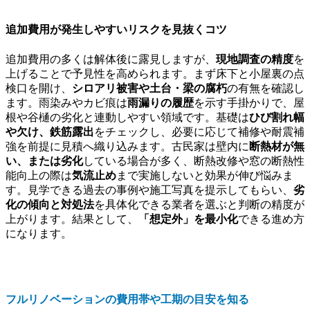
追加費用が発生しやすいリスクを見抜くコツ
追加費用の多くは解体後に露見しますが、
現地調査の精度
を
上げることで予見性を高められます。まず床下と小屋裏の点
検口を開け、
シロアリ被害や土台・梁の腐朽
の有無を確認し
ます。雨染みやカビ痕は
雨漏りの履歴
を示す手掛かりで、屋
根や谷樋の劣化と連動しやすい領域です。基礎は
ひび割れ幅
や欠け、鉄筋露出
をチェックし、必要に応じて補修や耐震補
強を前提に見積へ織り込みます。古民家は壁内に
断熱材が無
い、または劣化
している場合が多く、断熱改修や窓の断熱性
能向上の際は
気流止め
まで実施しないと効果が伸び悩みま
す。見学できる過去の事例や施工写真を提示してもらい、
劣
化の傾向と対処法
を具体化できる業者を選ぶと判断の精度が
上がります。結果として、
「想定外」を最小化
できる進め方
になります。
フルリノベーションの費用帯や工期の目安を知る