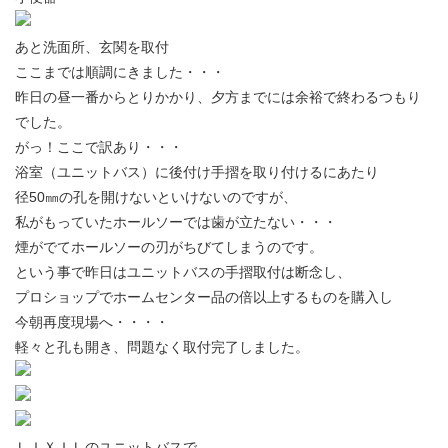
あと洗面所、玄関を取付
ここまでは順調にきました・・・
昨日の昼一番からとりかかり、夕方までには余裕で終わるつもり
でした。
がっ！ここで訳あり・・・
浴室（ユニットバス）に後付け手摺を取り付けるにあたり
径50㎜の孔を開けないといけないのですが、
私がもっていたホールソーでは歯が立たない・・・
煙がでてホールソーの刃がちびてしまうのです。
という事で昨日はユニットバスの手摺取付は断念し、
プロショップでホームセンター品の倍以上するものを購入し
今朝再度現場へ・・・・
軽々と孔も開き、問題なく取付完了しました。
ＬＩＸＩＬのユニットバスで