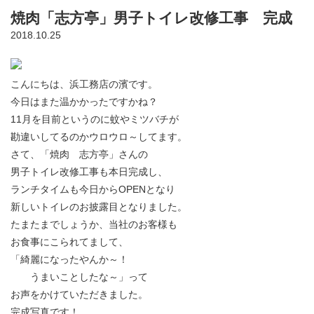
焼肉「志方亭」男子トイレ改修工事 完成
2018.10.25
こんにちは、浜工務店の濱です。
今日はまた温かかったですかね？
11月を目前というのに蚊やミツバチが
勘違いしてるのかウロウロ～してます。
さて、「焼肉 志方亭」さんの
男子トイレ改修工事も本日完成し、
ランチタイムも今日からOPENとなり
新しいトイレのお披露目となりました。
たまたまでしょうか、当社のお客様も
お食事にこられてまして、
「綺麗になったやんか～！
うまいことしたな～」って
お声をかけていただきました。
完成写真です！