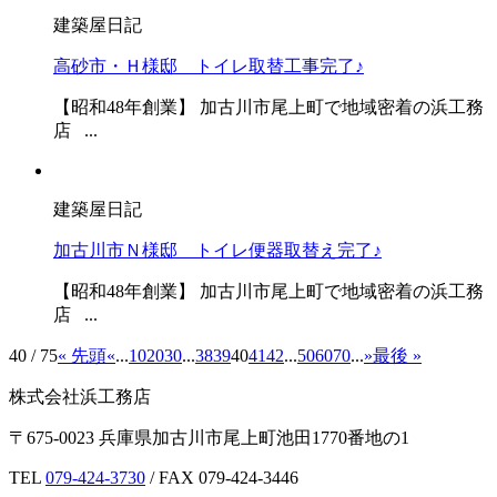
建築屋日記
高砂市・Ｈ様邸 トイレ取替工事完了♪
【昭和48年創業】 加古川市尾上町で地域密着の浜工務
店 ...
建築屋日記
加古川市Ｎ様邸 トイレ便器取替え完了♪
【昭和48年創業】 加古川市尾上町で地域密着の浜工務
店 ...
40 / 75
« 先頭
«
...
10
20
30
...
38
39
40
41
42
...
50
60
70
...
»
最後 »
株式会社浜工務店
〒675-0023 兵庫県加古川市尾上町池田1770番地の1
TEL
079-424-3730
/ FAX 079-424-3446